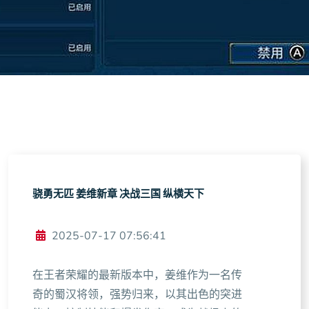
骁勇无匹 姜维新章 决战三国 纵横天下
2025-07-17 07:56:41
在王者荣耀的最新版本中，姜维作为一名传
奇的蜀汉将领，强势归来，以其出色的突进