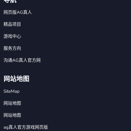
导航
网页版AG真人
精品项目
游戏中心
服务方向
沟通AG真人官方网
网站地图
SiteMap
网站地图
网站地图
ag真人官方游戏网页版