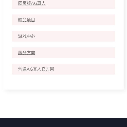
网页版AG真人
精品项目
游戏中心
服务方向
沟通AG真人官方网